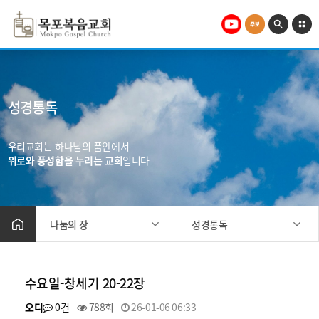
성경통독
우리교회는 하나님의 품안에서
위로와 풍성함을 누리는 교회
입니다
나눔의 장
성경통독
교회소개
중보기도요청
수요일-창세기 20-22장
말씀과찬양
좋은글나눔
미디어
자유게시판
오디
0건
788회
26-01-06 06:33