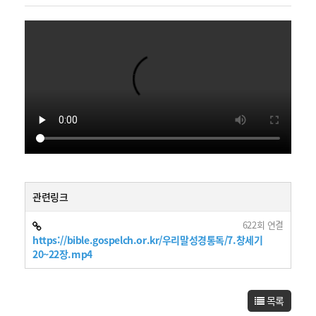
공지게시판
성경통독
나눔의 장
관련링크
622회 연결
https://bible.gospelch.or.kr/우리말성경통독/7.창세기
20~22장.mp4
목록