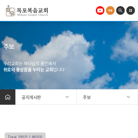
주보
우리교회는 하나님의 품안에서
위로와 풍성함을 누리는 교회
입니다
공지게시판
주보
교회소개
공지사항
말씀과찬양
주보
미디어
복음교회규정
Total 190건
1 페이지